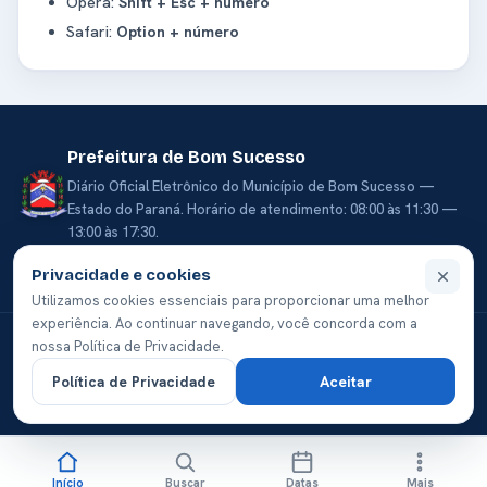
Opera:
Shift + Esc + número
Safari:
Option + número
Prefeitura de Bom Sucesso
Diário Oficial Eletrônico do Município de Bom Sucesso —
Estado do Paraná. Horário de atendimento: 08:00 às 11:30 —
13:00 às 17:30.
ÚLTIMA ATUALIZAÇÃO
Nº DE ACESSOS
23/06/2026
665.674
Privacidade e cookies
Fecha
Utilizamos cookies essenciais para proporcionar uma melhor
experiência. Ao continuar navegando, você concorda com a
nossa Política de Privacidade.
Política de Privacidade
Aceitar
Política de Privacidade
Início
Buscar
Datas
Mais